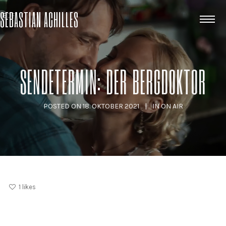
SEBASTIAN ACHILLES
SENDETERMIN: DER BERGDOKTOR
POSTED ON
18. OKTOBER 2021
IN
ON AIR
1
likes