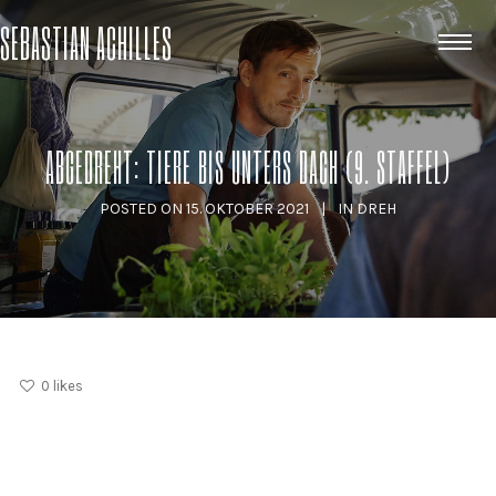
SEBASTIAN ACHILLES
ABGEDREHT: TIERE BIS UNTERS DACH (9. STAFFEL)
POSTED ON
15. OKTOBER 2021
IN
DREH
0
likes