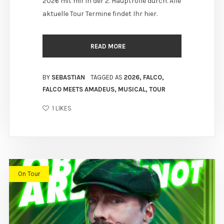
2026 mit mir in der 2. Hauptrolle durch. Alle
aktuelle Tour Termine findet Ihr hier.
READ MORE
BY
SEBASTIAN
TAGGED AS
2026
,
FALCO
,
FALCO MEETS AMADEUS
,
MUSICAL
,
TOUR
1
LIKES
On Tour