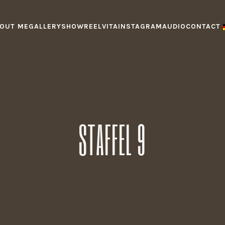
OUT ME
GALLERY
SHOWREEL
VITA
INSTAGRAM
AUDIO
CONTACT
STAFFEL 9