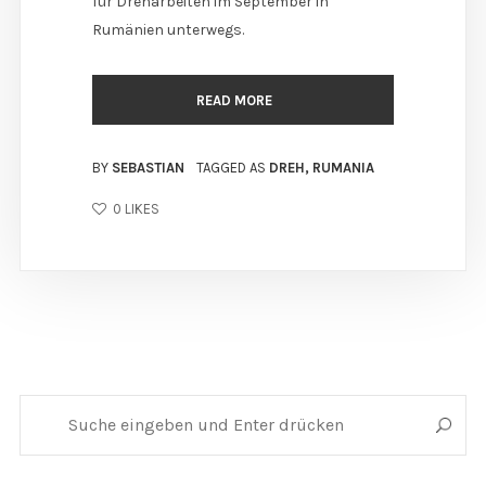
für Dreharbeiten im September in
Rumänien unterwegs.
READ MORE
BY
SEBASTIAN
TAGGED AS
DREH
,
RUMANIA
0
LIKES