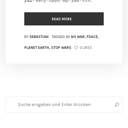
سلام - Barış - ειρήνη - мір - paix - sìth...
READ MORE
BY
SEBASTIAN
TAGGED AS
NO WAR
,
PEACE
,
PLANET EARTH
,
STOP WARS
0
LIKES