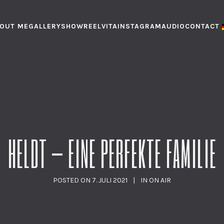
OUT ME
GALLERY
SHOWREEL
VITA
INSTAGRAM
AUDIO
CONTACT
HELDT – EINE PERFEKTE FAMILIE
POSTED ON
7. JULI 2021
IN
ON AIR