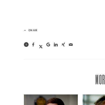
ON AIR
0
MOR